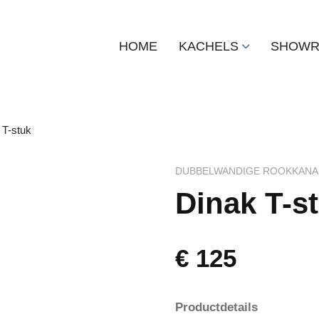
HOME
KACHELS
SHOW
 T-stuk
DUBBELWANDIGE ROOKKANA
Dinak T-s
€
125
Productdetails