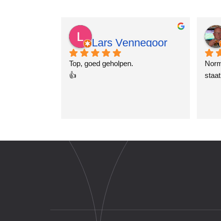
Lars Vennegoor
2 jaar geleden
Top, goed geholpen.
Norm
👍
staat