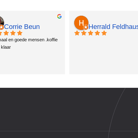
Corrie Beun
Herrald Feldhau
2 jaar geleden
2 jaar geleden
aal en goede mensen .koffie 
 klaar