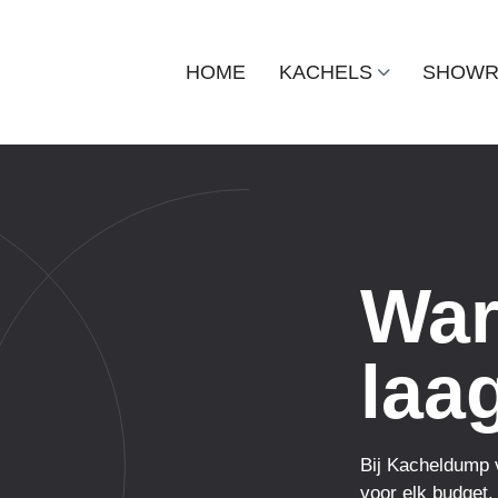
HOME
KACHELS
SHOW
War
laag
Bij Kacheldump v
voor elk budget. 