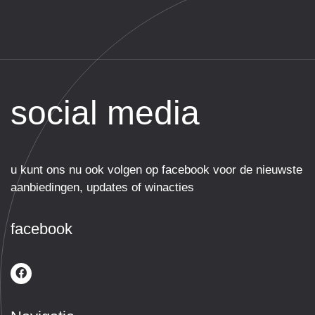
ge
t bij
Ma
van
Ka
du
social media
Alti
net
en 
vr
u kunt ons nu ook volgen op facebook voor de nieuwste
lijk 
aanbiedingen, updates of winacties
ge
en 
facebook
alti
een
sc
e n
pri