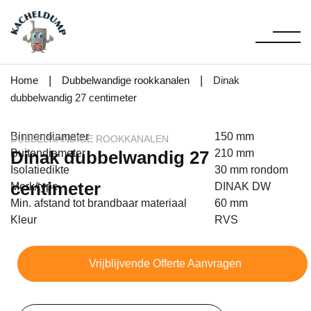
|
|
Home
Dubbelwandige rookkanalen
Dinak
dubbelwandig 27 centimeter
Binnendiameter
150 mm
DUBBELWANDIGE ROOKKANALEN
Dinak dubbelwandig 27
Buitendiameter
210 mm
Isolatiedikte
30 mm rondom
centimeter
Merk/type
DINAK DW
Min. afstand tot brandbaar materiaal
60 mm
Kleur
RVS
Vrijblijvende Offerte Aanvragen