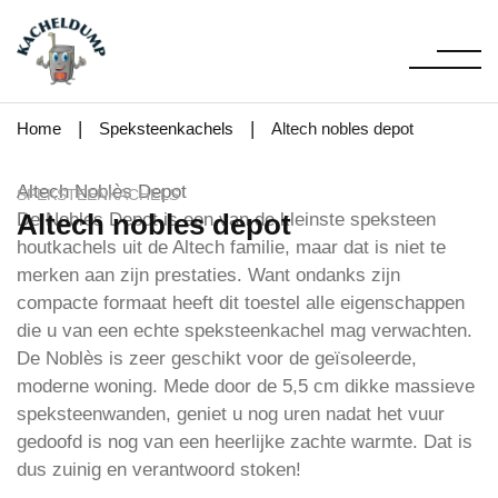
|
|
Home
Speksteenkachels
Altech nobles depot
Altech Noblès Depot
SPEKSTEENKACHELS
Altech nobles depot
De Nobles Depot is een van de kleinste speksteen
houtkachels uit de Altech familie, maar dat is niet te
merken aan zijn prestaties. Want ondanks zijn
compacte formaat heeft dit toestel alle eigenschappen
die u van een echte speksteenkachel mag verwachten.
De Noblès is zeer geschikt voor de geïsoleerde,
moderne woning. Mede door de 5,5 cm dikke massieve
speksteenwanden, geniet u nog uren nadat het vuur
gedoofd is nog van een heerlijke zachte warmte. Dat is
dus zuinig en verantwoord stoken!