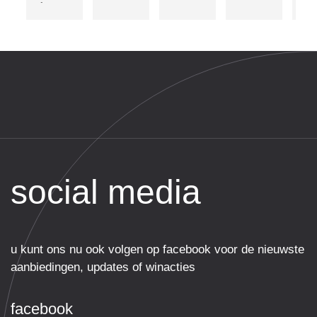
👍
n 
ivm
.koffie 
ve
staat 
en )
klaar
een
kac
ge
t bij
Ma
van
Ka
du
social media
Alti
net
en 
vr
u kunt ons nu ook volgen op facebook voor de nieuwste
lijk 
aanbiedingen, updates of winacties
ge
en 
facebook
alti