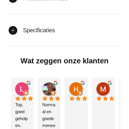
Specificaties
Wat zeggen onze klanten
Lars Vennegoor
Corrie Beun
Herrald Feldhaus
Martijn Hessing
2 jaar geleden
2 jaar geleden
2 jaar geleden
2 jaar gele
Top, 
Norma
Voo
goed 
al en 
de 
geholp
goede 
der
en.
mense
kee