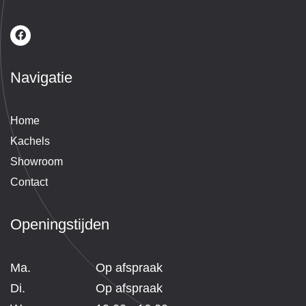
een
sc
e n
pri
Navigatie
Du
zek
een
Home
aa
Kachels
er.
Showroom
Contact
Openingstijden
Ma.
Op afspraak
Di.
Op afspraak